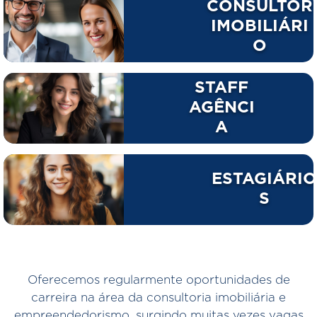
CONSULTOR
IMOBILIÁRI
O
STAFF
AGÊNCI
A
ESTAGIÁRI
S
Oferecemos regularmente oportunidades de
carreira na área da consultoria imobiliária e
empreendedorismo, surgindo muitas vezes vagas